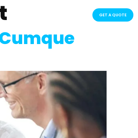
t
GET A QUOTE
se Cumque