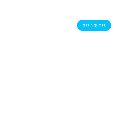
GET A QUOTE
t sint eu