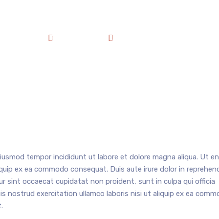
cusantium ill
Starzconnect
January 12, 2026
eiusmod tempor incididunt ut labore et dolore magna aliqua. Ut e
liquip ex ea commodo consequat. Duis aute irure dolor in reprehend
eur sint occaecat cupidatat non proident, sunt in culpa qui officia
is nostrud exercitation ullamco laboris nisi ut aliquip ex ea com
.