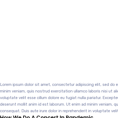
ac
Lorem ipsum dolor sit amet, consectetur adipiscing elit, sed do 
minim veniam, quis nostrud exercitation ullamco laboris nisi ut a
voluptate velit esse cillum dolore eu fugiat nulla pariatur. Except
deserunt mollit anim id est laborum. Ut enim ad minim veniam, qu
consequat. Duis aute irure dolor in reprehenderit in voluptate velit
How We Do A Concert In Pandemic