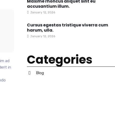
Maxime rhoncus aliquet sint eu
accusantium illum.
January 12, 2026
Cursus egestas tristique viverra cum
harum, ulla.
January 12, 2026
Categories
nim ad
erit in
Blog
modo