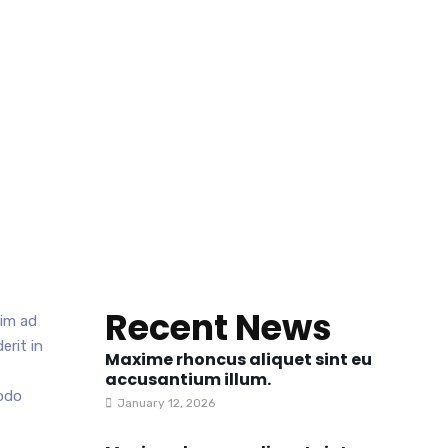
um.
Recent News
nim ad
erit in
Maxime rhoncus aliquet sint eu
accusantium illum.
modo
January 12, 2026