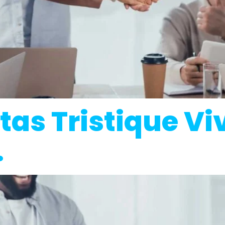
tas Tristique V
.