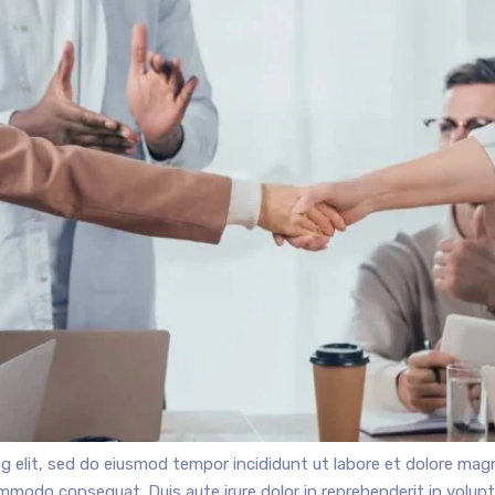
g elit, sed do eiusmod tempor incididunt ut labore et dolore mag
ommodo consequat. Duis aute irure dolor in reprehenderit in voluptat