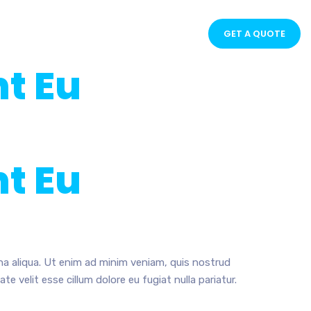
GET A QUOTE
t Eu
t Eu
na aliqua. Ut enim ad minim veniam, quis nostrud
e velit esse cillum dolore eu fugiat nulla pariatur.